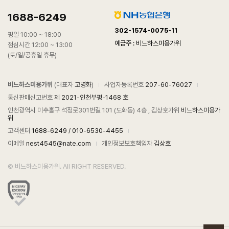
기본컷트 5.5인치구매
공지
1688-6249
고급 일본 V10 기본가위 구매 ~~
공지
드라마 소품 지원, 협찬사~~♡
공지
302-1574-0075-11
평일 10:00 ~ 18:00
NMWB610. NTW6030
공지
예금주 : 비느하스미용가위
점심시간 12:00 ~ 13:00
NTW6030
공지
(토/일/공휴일 휴무)
비느하스미용가위
(대표자
고명화
)
사업자등록번호
207-60-76027
통신판매신고번호
제 2021-인천부평-1468 호
인천광역시 미추홀구 석정로301번길 101 (도화동) 4층 , 김상호가위
비느하스미용가
위
고객센터
1688-6249
/
010-6530-4455
이메일
nest4545@nate.com
개인정보보호책임자
김상호
© 비느하스미용가위. All RIGHT RESERVED.