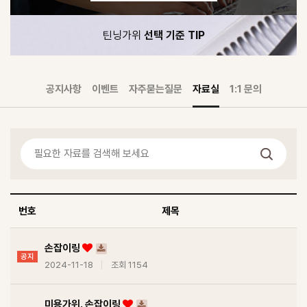
틴닝가위
선택 기준 TIP
공지사항
이벤트
자주묻는질문
자료실
1:1 문의
번호
제목
손잡이링
공지
2024-11-18
조회 1154
미용가위. 손잡이링