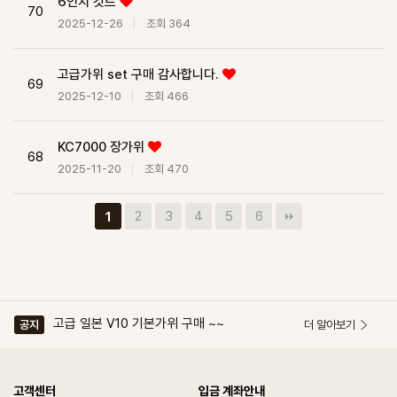
6인치 컷트
70
2025-12-26
조회 364
고급가위 set 구매 감사합니다.
69
2025-12-10
조회 466
KC7000 장가위
68
2025-11-20
조회 470
2
3
4
5
6
1
NTW6030
공지
기본컷트 5.5인치구매
공지
고급 일본 V10 기본가위 구매 ~~
공지
더 알아보기
드라마 소품 지원, 협찬사~~♡
공지
NMWB610. NTW6030
공지
NTW6030
공지
고객센터
입금 계좌안내